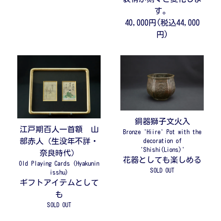
す。
40,000円(税込44,000
円)
銅器獅子文火入
江戸期百人一首額 山
Bronze 'Hiire' Pot with the
部赤人（生没年不詳・
decoration of
'Shishi(Lions)'
奈良時代）
花器としても楽しめる
Old Playing Cards (Hyakunin
SOLD OUT
isshu)
ギフトアイテムとして
も
SOLD OUT