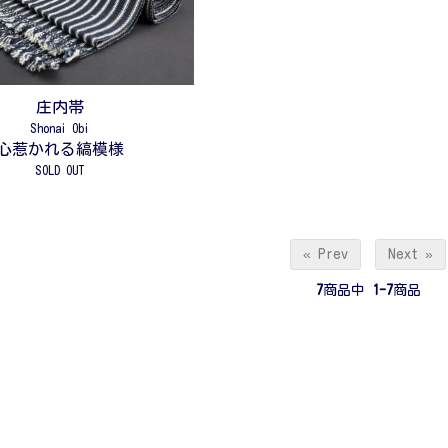
庄内帯
Shonai Obi
心惹かれる縞模様
SOLD OUT
« Prev
Next »
7
商品中
1-7
商品