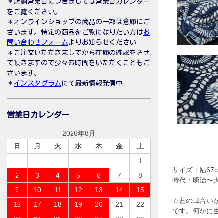
＊店舗営業日につきましては営業日カレンダー
をご覧ください。
＊オンラインショップの商品の一部は倉庫にご
ざいます。特定の商品をご覧になりたい方は
お
問い合わせフォーム
よりお知らせください
＊ご注文いただきましてから在庫の確認をさせ
て頂きますので少々お時間をいただくこともご
ざいます。
＊
インスタグラム
にて最新情報発信中
営業日カレンダー
2026年8月
日
月
火
水
木
金
土
1
サイズ：幅67c
2
3
4
5
6
7
8
時代：明治〜
9
10
11
12
13
14
15
☆藍の風合い
16
17
18
19
20
21
22
です。何かに