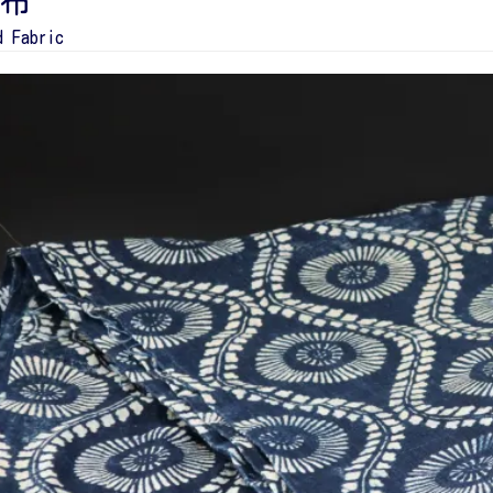
布
d Fabric