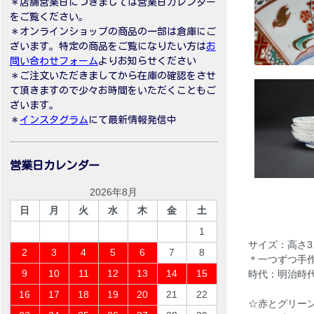
＊店舗営業日につきましては営業日カレンダー
をご覧ください。
＊オンラインショップの商品の一部は倉庫にご
ざいます。特定の商品をご覧になりたい方は
お
問い合わせフォーム
よりお知らせください
＊ご注文いただきましてから在庫の確認をさせ
て頂きますので少々お時間をいただくこともご
ざいます。
＊
インスタグラム
にて最新情報発信中
営業日カレンダー
2026年8月
日
月
火
水
木
金
土
1
サイズ：高さ3.1
2
3
4
5
6
7
8
＊一つずつ手
9
10
11
12
13
14
15
時代：明治時
16
17
18
19
20
21
22
☆赤とグリー