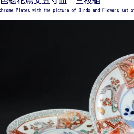
色絵花鳥文五寸皿 三枚組
chrome Plates with the picture of Birds and Flowers set o