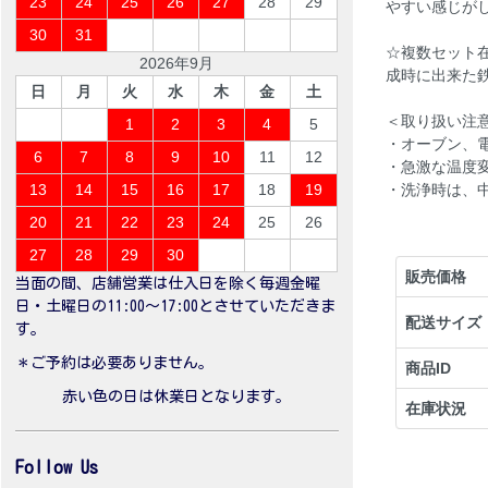
23
24
25
26
27
28
29
やすい感じが
30
31
☆複数セット
2026年9月
成時に出来た
日
月
火
水
木
金
土
＜取り扱い注
1
2
3
4
5
・オーブン、
6
7
8
9
10
11
12
・急激な温度
・洗浄時は、
13
14
15
16
17
18
19
20
21
22
23
24
25
26
27
28
29
30
販売価格
当面の間、店舗営業は仕入日を除く毎週金曜
日・土曜日の11:00〜17:00とさせていただきま
配送サイズ
す。
＊ご予約は必要ありません。
商品ID
赤い色の日は休業日となります。
在庫状況
Follow Us