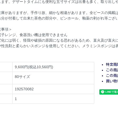
します。デザートタイムにも便利な五寸サイズは出番も多く、取り出し
在庫がありますが、手作り故、細かな相違があります。全ピースの掲載
鉄分が付着して出来た茶色の部分や、ピンホール、釉薬の剥がれ等ござ
意事項＞
電子レンジ、食器洗い機は使用できません
変化には弱く、怪我や破損の原因になる恐れがあるため、直火及び直火
中性洗剤と柔らかいスポンジを使用してください。メラミンスポンジは
特定商
9,600円(税込10,560円)
この商
この商
80サイズ
買い物
192570082
1