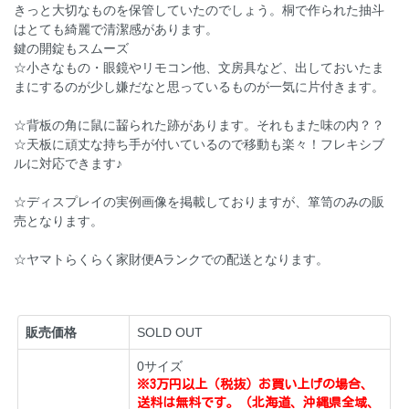
きっと大切なものを保管していたのでしょう。桐で作られた抽斗
はとても綺麗で清潔感があります。
鍵の開錠もスムーズ
☆小さなもの・眼鏡やリモコン他、文房具など、出しておいたま
まにするのが少し嫌だなと思っているものが一気に片付きます。
☆背板の角に鼠に齧られた跡があります。それもまた味の内？？
☆天板に頑丈な持ち手が付いているので移動も楽々！フレキシブ
ルに対応できます♪
☆ディスプレイの実例画像を掲載しておりますが、箪笥のみの販
売となります。
☆ヤマトらくらく家財便Aランクでの配送となります。
販売価格
SOLD OUT
0サイズ
※3万円以上（税抜）お買い上げの場合、
送料は無料です。（北海道、沖縄県全域、