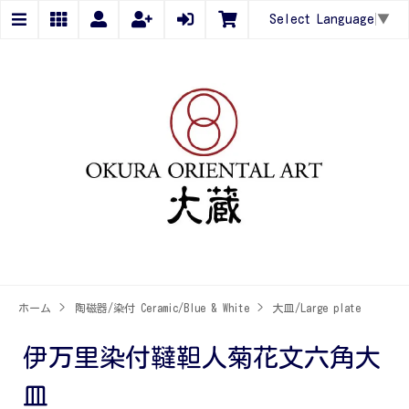
Select Language
▼
ホーム
>
陶磁器/染付 Ceramic/Blue & White
>
大皿/Large plate
伊万里染付韃靼人菊花文六角大
皿