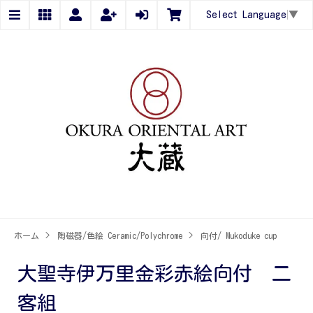
Select Language
▼
ホーム
>
陶磁器/色絵 Ceramic/Polychrome
>
向付/ Mukoduke cup
大聖寺伊万里金彩赤絵向付 二
客組