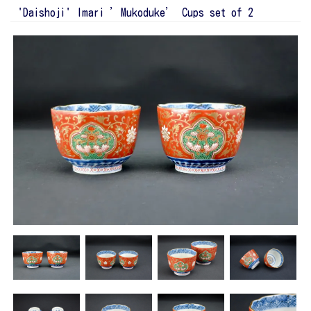
'Daishoji' Imari ’Mukoduke’ Cups set of 2