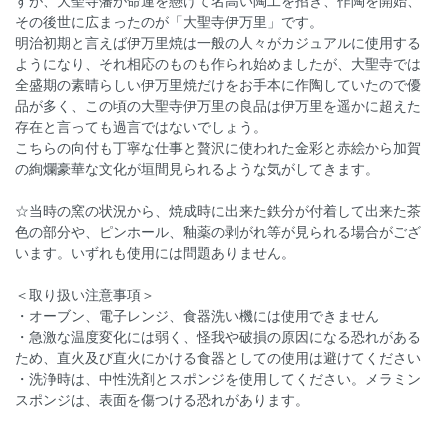
すが、大聖寺藩が命運を懸けて名高い陶工を招き、作陶を開始、
その後世に広まったのが「大聖寺伊万里」です。
明治初期と言えば伊万里焼は一般の人々がカジュアルに使用する
ようになり、それ相応のものも作られ始めましたが、大聖寺では
全盛期の素晴らしい伊万里焼だけをお手本に作陶していたので優
品が多く、この頃の大聖寺伊万里の良品は伊万里を遥かに超えた
存在と言っても過言ではないでしょう。
こちらの向付も丁寧な仕事と贅沢に使われた金彩と赤絵から加賀
の絢爛豪華な文化が垣間見られるような気がしてきます。
☆当時の窯の状況から、焼成時に出来た鉄分が付着して出来た茶
色の部分や、ピンホール、釉薬の剥がれ等が見られる場合がござ
います。いずれも使用には問題ありません。
＜取り扱い注意事項＞
・オーブン、電子レンジ、食器洗い機には使用できません
・急激な温度変化には弱く、怪我や破損の原因になる恐れがある
ため、直火及び直火にかける食器としての使用は避けてください
・洗浄時は、中性洗剤とスポンジを使用してください。メラミン
スポンジは、表面を傷つける恐れがあります。