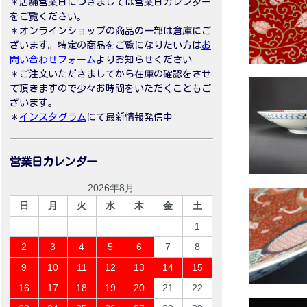
＊店舗営業日につきましては営業日カレンダー
をご覧ください。
＊オンラインショップの商品の一部は倉庫にご
ざいます。特定の商品をご覧になりたい方は
お
問い合わせフォーム
よりお知らせください
＊ご注文いただきましてから在庫の確認をさせ
て頂きますので少々お時間をいただくこともご
ざいます。
＊
インスタグラム
にて最新情報発信中
営業日カレンダー
2026年8月
日
月
火
水
木
金
土
1
2
3
4
5
6
7
8
9
10
11
12
13
14
15
16
17
18
19
20
21
22