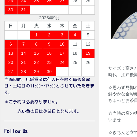
23
24
25
26
27
28
29
30
31
2026年9月
日
月
火
水
木
金
土
1
2
3
4
5
6
7
8
9
10
11
12
13
14
15
16
17
18
19
20
21
22
23
24
25
26
サイズ：高さ7.3
27
28
29
30
時代：江戸後期
当面の間、店舗営業は仕入日を除く毎週金曜
日・土曜日の11:00〜17:00とさせていただきま
☆思わず見惚
す。
鮮やかな金彩
ちょっとお茶
＊ご予約は必要ありません。
赤い色の日は休業日となります。
☆当時の窯の
いませ
Follow Us
☆きちんと立て