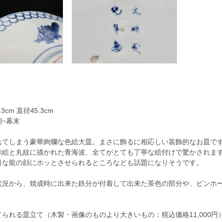
cm 直径45.3cm
~幕末
れてしまう豪華絢爛な色絵大皿。まさに飾るに相応しい装飾的なお皿で
赤絵と丸紋に描かれた青海波、全てがとても丁寧な絵付けで驚かされま
目な龍の顔にホッとさせられるところなども話題になりそうです。
状況から、焼成時に出来た鉄分が付着して出来た茶色の部分や、ピンホ
られる皿立て（木製・画像のものより大きいもの：税込価格11,000