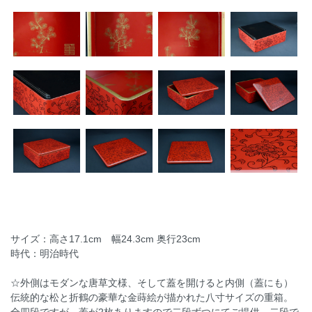
サイズ：高さ17.1cm 幅24.3cm 奥行23cm
時代：明治時代
☆外側はモダンな唐草文様、そして蓋を開けると内側（蓋にも）
伝統的な松と折鶴の豪華な金蒔絵が描かれた八寸サイズの重箱。