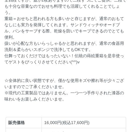
全四段ですが、蓋が2枚ありますので二段ずつにてご提供。二段で
も十分な容量なのでおせち料理でも活躍してくれることでしょ
う。
重箱＝おせちと思われる方も多いかと存じますが、通常のおもて
なしにも実力を発揮してくれます。サンドウィッチやオードブ
ル、パンをサーブする際、乾燥を防いでキープできるのでとても
便利。
扱いが心配な方もいらっしゃるかと思われますが、通常の食器用
洗剤＆柔らかいスポンジで洗浄してもOKです。
仕舞っておくだけではもったいない！伝統の蒔絵重箱を是非使っ
てゲストをびっくりさせてください(^^)v
☆全体的に良い状態ですが、僅かな使用キズや擦れ等が少々ござ
いますのでご了承くださいませ。
※現代の工業製品ではありません。一つ一つ手作りされた漆器の
味わいをお楽しみくださいませ。
販売価格
16,000円(税込17,600円)