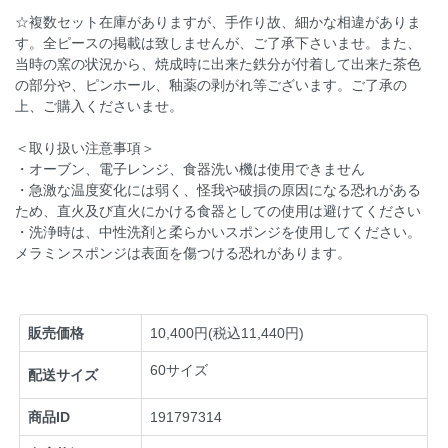
☆複数セット在庫がありますが、手作り故、細かな相違がありま
す。全ピースの掲載は致しませんが、ご了承下さいませ。また、
当時の窯の状況から、焼成時に出来た鉄分が付着して出来た茶色
の部分や、ピンホール、釉薬の剥がれ等ございます。ご了承の
上、ご購入くださいませ。
＜取り扱い注意事項＞
・オーブン、電子レンジ、食器洗い機は使用できません
・急激な温度変化には弱く、怪我や破損の原因になる恐れがある
ため、直火及び直火にかける食器としての使用は避けてください
・洗浄時は、中性洗剤と柔らかいスポンジを使用してください。
メラミンスポンジは表面を傷つける恐れがあります。
販売価格
10,400円(税込11,440円)
60サイズ
配送サイズ
商品ID
191797314