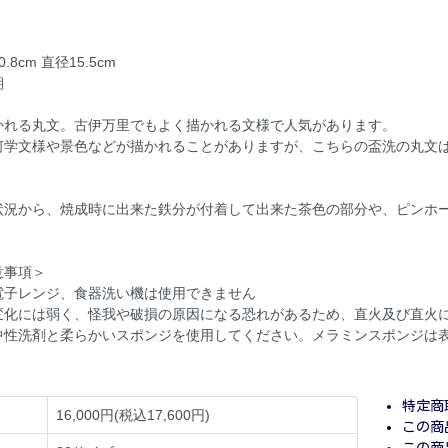
8cm 直径15.5cm
期
かれる丸文。古伊万里でもよく描かれる文様で人気があります。
何学文様や景色などが描かれることがありますが、こちらの盃洗の丸文
状況から、焼成時に出来た鉄分が付着して出来た茶色の部分や、ピンホ
意事項＞
電子レンジ、食器洗い機は使用できません
変化には弱く、怪我や破損の原因になる恐れがあるため、直火及び直火
中性洗剤と柔らかいスポンジを使用してください。メラミンスポンジは
特定商
16,000円(税込17,600円)
この商
この商