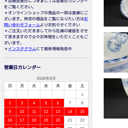
＊店舗営業日につきましては営業日カレンダー
をご覧ください。
＊オンラインショップの商品の一部は倉庫にご
ざいます。特定の商品をご覧になりたい方は
お
問い合わせフォーム
よりお知らせください
＊ご注文いただきましてから在庫の確認をさせ
て頂きますので少々お時間をいただくこともご
ざいます。
＊
インスタグラム
にて最新情報発信中
営業日カレンダー
2026年8月
日
月
火
水
木
金
土
1
2
3
4
5
6
7
8
9
10
11
12
13
14
15
16
17
18
19
20
21
22