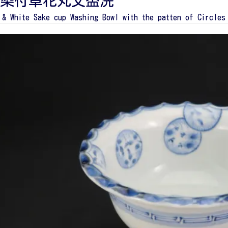
染付草花丸文盃洗
 & White Sake cup Washing Bowl with the patten of Circles