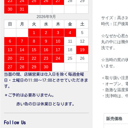
23
24
25
26
27
28
29
30
31
2026年9月
サイズ：高さ10.
時代：江戸後
日
月
火
水
木
金
土
1
2
3
4
5
☆なぜか心惹
6
7
8
9
10
11
12
丸の中には幾
洗です。
13
14
15
16
17
18
19
20
21
22
23
24
25
26
☆当時の窯の
いませ。
27
28
29
30
当面の間、店舗営業は仕入日を除く毎週金曜
＜取り扱い注
日・土曜日の11:00〜17:00とさせていただきま
・オーブン、
す。
・急激な温度
＊ご予約は必要ありません。
・洗浄時は、
赤い色の日は休業日となります。
販売価格
Follow Us