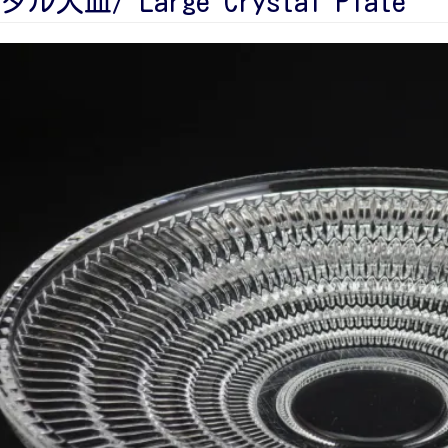
ル大皿/ Large Crystal Plate