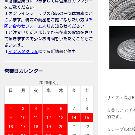
＊店舗営業日につきましては営業日カレンダー
をご覧ください。
＊オンラインショップの商品の一部は倉庫にご
ざいます。特定の商品をご覧になりたい方は
お
問い合わせフォーム
よりお知らせください
＊ご注文いただきましてから在庫の確認をさせ
て頂きますので少々お時間をいただくこともご
ざいます。
＊
インスタグラム
にて最新情報発信中
営業日カレンダー
2026年8月
日
月
火
水
木
金
土
サイズ：高さ5.
1
2
3
4
5
6
7
8
☆美しいデザ
的です。
9
10
11
12
13
14
15
16
17
18
19
20
21
22
☆テーブルに