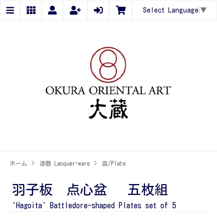
Select Language
▼
ホーム
>
漆器 Lacquer-ware
>
皿/Plate
羽子板 点心盆 五枚組
'Hagoita' Battledore-shaped Plates set of 5