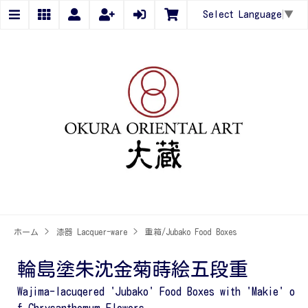
Select Language
▼
ホーム
>
漆器 Lacquer-ware
>
重箱/Jubako Food Boxes
輪島塗朱沈金菊蒔絵五段重
Wajima-lacuqered 'Jubako' Food Boxes with 'Makie' o