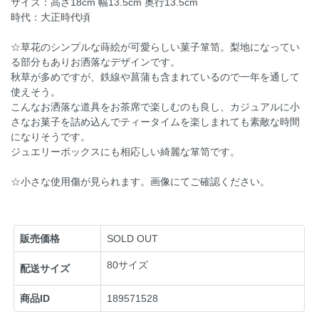
サイズ：高さ18cm 幅13.5cm 奥行13.5cm
時代：大正時代頃
☆草花のシンプルな蒔絵が可愛らしい菓子箪笥。梨地になってい
る部分もありお洒落なデザインです。
秋草が多めですが、鉄線や菖蒲も含まれているので一年を通して
使えそう。
こんなお洒落な道具をお茶席で楽しむのも良し、カジュアルに小
さなお菓子を詰め込んでティータイムを楽しまれても素敵な時間
になりそうです。
ジュエリーボックスにも相応しい綺麗な箪笥です。
☆小さな使用傷が見られます。画像にてご確認ください。
販売価格
SOLD OUT
80サイズ
配送サイズ
商品ID
189571528