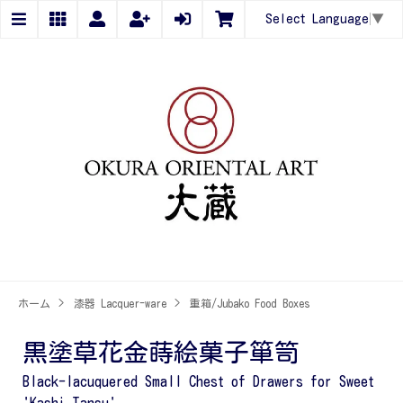
Select Language
▼
ホーム
>
漆器 Lacquer-ware
>
重箱/Jubako Food Boxes
黒塗草花金蒔絵菓子箪笥
Black-lacuquered Small Chest of Drawers for Sweet