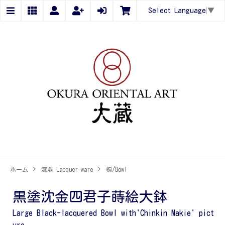
Select Language
▼
ホーム
>
漆器 Lacquer-ware
>
椀/Bowl
黒塗沈金四君子蒔絵大鉢
Large Black-lacquered Bowl with'Chinkin Makie' pict