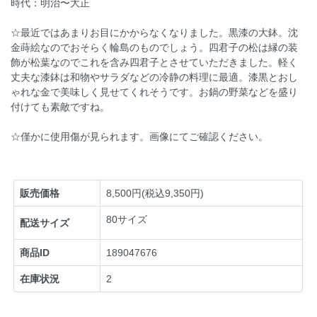
時代：明治〜大正
☆最近ではあまりお目にかからなくなりました。黒漆の大鉢。沈
金蒔絵なのでおそらく輪島のものでしょう。四君子の松は縁の装
飾が松葉なのでこれを含み四君子とさせていただきました。軽く
丈夫な漆鉢は和物やサラダなどの冷静の料理に最適。漆黒とおし
ゃれな金で美味しく見せてくれそうです。お鍋の野菜などを盛り
付けても素敵ですね。
☆僅かに使用傷が見られます。画像にてご確認ください。
販売価格
8,500円(税込9,350円)
80サイズ
配送サイズ
商品ID
189047676
在庫状況
2