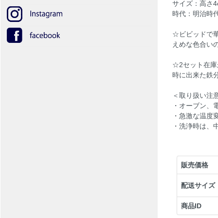
サイズ：高さ4cm
時代：明治時
☆ビビッドで
えめな色合い
☆2セット在
時に出来た鉄
＜取り扱い注
・オーブン、
・急激な温度
・洗浄時は、
販売価格
配送サイズ
商品ID