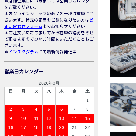
＊店舗営業日につきましては営業日カレンダー
をご覧ください。
＊オンラインショップの商品の一部は倉庫にご
ざいます。特定の商品をご覧になりたい方は
お
問い合わせフォーム
よりお知らせください
＊ご注文いただきましてから在庫の確認をさせ
て頂きますので少々お時間をいただくこともご
ざいます。
＊
インスタグラム
にて最新情報発信中
営業日カレンダー
2026年8月
日
月
火
水
木
金
土
1
2
3
4
5
6
7
8
9
10
11
12
13
14
15
16
17
18
19
20
21
22