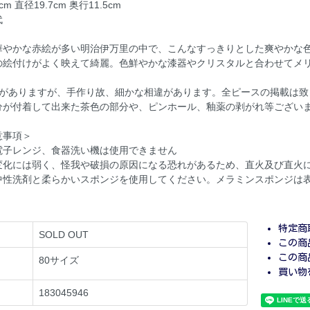
 直径19.7cm 奥行11.5cm
代
華やかな赤絵が多い明治伊万里の中で、こんなすっきりとした爽やかな
の絵付けがよく映えて綺麗。色鮮やかな漆器やクリスタルと合わせてメ
庫がありますが、手作り故、細かな相違があります。全ピースの掲載は
分が付着して出来た茶色の部分や、ピンホール、釉薬の剥がれ等ござい
意事項＞
電子レンジ、食器洗い機は使用できません
変化には弱く、怪我や破損の原因になる恐れがあるため、直火及び直火
中性洗剤と柔らかいスポンジを使用してください。メラミンスポンジは
特定商
SOLD OUT
この商
この商
80サイズ
買い物
183045946