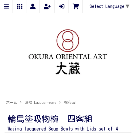
Select Language
▼
ホーム
>
漆器 Lacquer-ware
>
椀/Bowl
輪島塗吸物椀 四客組
Wajima lacquered Soup Bowls with Lids set of 4