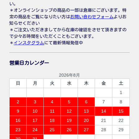
い。
＊オンラインショップの商品の一部は倉庫にございます。特
定の商品をご覧になりたい方は
お問い合わせフォーム
よりお
知らせください
＊ご注文いただきましてから在庫の確認をさせて頂きますの
で少々お時間をいただくこともございます。
＊
インスタグラム
にて最新情報発信中
営業日カレンダー
2026年8月
日
月
火
水
木
金
土
1
2
3
4
5
6
7
8
9
10
11
12
13
14
15
16
17
18
19
20
21
22
23
24
25
26
27
28
29
30
31