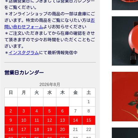
＊店舗営業日につきましては営業日カレンダー
をご覧ください。
＊オンラインショップの商品の一部は倉庫にご
ざいます。特定の商品をご覧になりたい方は
お
問い合わせフォーム
よりお知らせください
＊ご注文いただきましてから在庫の確認をさせ
て頂きますので少々お時間をいただくこともご
ざいます。
＊
インスタグラム
にて最新情報発信中
営業日カレンダー
2026年8月
日
月
火
水
木
金
土
1
2
3
4
5
6
7
8
9
10
11
12
13
14
15
16
17
18
19
20
21
22