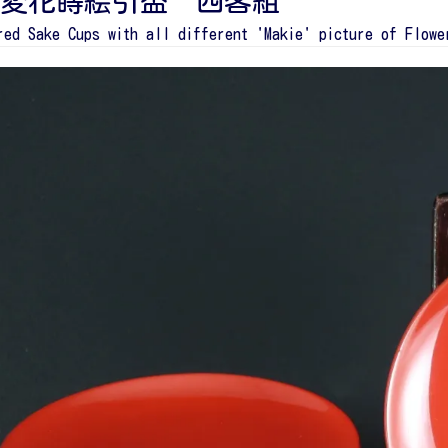
変花蒔絵引盃 四客組
red Sake Cups with all different 'Makie' picture of Flowe