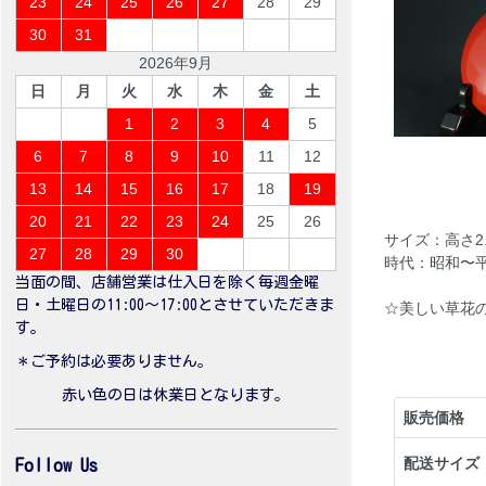
23
24
25
26
27
28
29
30
31
2026年9月
日
月
火
水
木
金
土
1
2
3
4
5
6
7
8
9
10
11
12
13
14
15
16
17
18
19
20
21
22
23
24
25
26
サイズ：高さ2.5
27
28
29
30
時代：昭和〜
当面の間、店舗営業は仕入日を除く毎週金曜
日・土曜日の11:00〜17:00とさせていただきま
☆美しい草花
す。
＊ご予約は必要ありません。
赤い色の日は休業日となります。
販売価格
配送サイズ
Follow Us