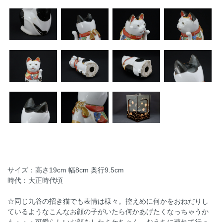
サイズ：高さ19cm 幅8cm 奥行9.5cm
時代：大正時代頃
☆同じ九谷の招き猫でも表情は様々。控えめに何かをおねだりし
ているようなこんなお顔の子がいたら何かあげたくなっちゃうか