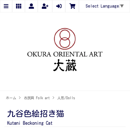
Select Language
▼
ホーム
>
古民具 Folk art
>
人形/Dolls
九谷色絵招き猫
Kutani Beckoning Cat