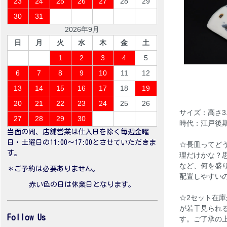
23
24
25
26
27
28
29
30
31
2026年9月
日
月
火
水
木
金
土
1
2
3
4
5
6
7
8
9
10
11
12
13
14
15
16
17
18
19
20
21
22
23
24
25
26
サイズ：高さ3.8
27
28
29
30
時代：江戸後
当面の間、店舗営業は仕入日を除く毎週金曜
日・土曜日の11:00〜17:00とさせていただきま
☆長皿ってど
す。
理だけかな？
など、何を盛
＊ご予約は必要ありません。
配置しやすい
赤い色の日は休業日となります。
☆2セット在
が若干見られ
Follow Us
す。ご了承の