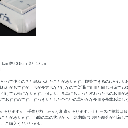
cm 幅20.5cm 奥行12cm
期
うやって使うの？と尋ねられたことがあります。即答できるのはやはり
思われがちですが、形が長方形なだけなので普通に丸皿と同じ用途でもO
り付けても様になります。何より、食卓にちょっと変わった形のお皿が
のでおすすめです。すっきりとした色合いの華やかな長皿を是非お試し
庫がありますが、手作り故、細かな相違があります。全ピースの掲載は
ることがあります。当時の窯の状況から、焼成時に出来た鉄分が付着し
上、ご購入くださいませ。