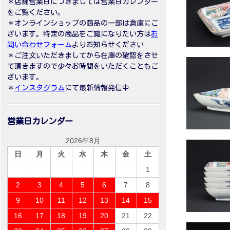
＊店舗営業日につきましては営業日カレンダー
をご覧ください。
＊オンラインショップの商品の一部は倉庫にご
ざいます。特定の商品をご覧になりたい方は
お
問い合わせフォーム
よりお知らせください
＊ご注文いただきましてから在庫の確認をさせ
て頂きますので少々お時間をいただくこともご
ざいます。
＊
インスタグラム
にて最新情報発信中
営業日カレンダー
2026年8月
日
月
火
水
木
金
土
1
2
3
4
5
6
7
8
9
10
11
12
13
14
15
16
17
18
19
20
21
22