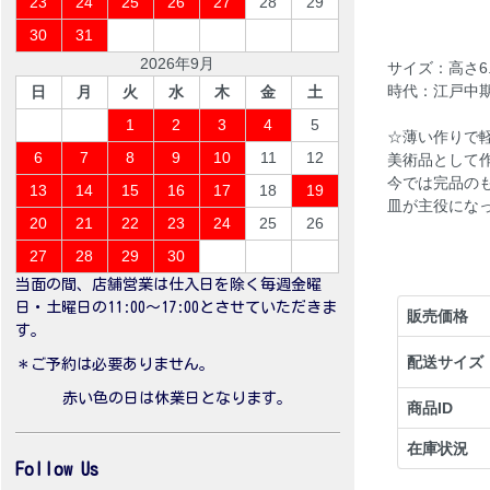
23
24
25
26
27
28
29
30
31
2026年9月
サイズ：高さ6.
時代：江戸中
日
月
火
水
木
金
土
1
2
3
4
5
☆薄い作りで
6
7
8
9
10
11
12
美術品として
今では完品の
13
14
15
16
17
18
19
皿が主役にな
20
21
22
23
24
25
26
27
28
29
30
当面の間、店舗営業は仕入日を除く毎週金曜
日・土曜日の11:00〜17:00とさせていただきま
販売価格
す。
配送サイズ
＊ご予約は必要ありません。
赤い色の日は休業日となります。
商品ID
在庫状況
Follow Us