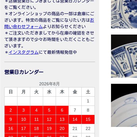
＊店舗営業日につきましては営業日カレンダー
をご覧ください。
＊オンラインショップの商品の一部は倉庫にご
ざいます。特定の商品をご覧になりたい方は
お
問い合わせフォーム
よりお知らせください
＊ご注文いただきましてから在庫の確認をさせ
て頂きますので少々お時間をいただくこともご
ざいます。
＊
インスタグラム
にて最新情報発信中
営業日カレンダー
2026年8月
日
月
火
水
木
金
土
1
2
3
4
5
6
7
8
9
10
11
12
13
14
15
16
17
18
19
20
21
22