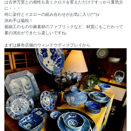
は古伊万里との相性も良くクロスを変えただけですっかり夏気分
に・・・
特に染付とイエローの組み合わせがお気に入り(^^)v
決め手は脇役！
籠細工のものや麻素材のファブリックなど、材質にもこだわって
夏の演出ができたら楽しいですね。
まずは麻布店舗のウィンドウディスプレイから