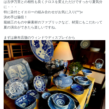
は古伊万里との相性も良くクロスを変えただけですっかり夏気分
に・・・
特に染付とイエローの組み合わせがお気に入り(^^)v
決め手は脇役！
籠細工のものや麻素材のファブリックなど、材質にもこだわって
夏の演出ができたら楽しいですね。
まずは麻布店舗のウィンドウディスプレイから