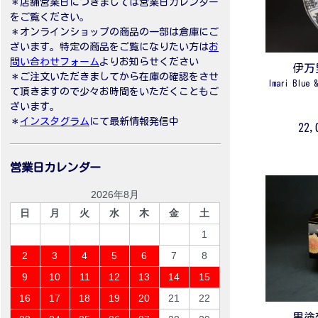
＊店舗営業日につきましては営業日カレンダー
をご覧ください。
＊オンラインショップの商品の一部は倉庫にご
ざいます。特定の商品をご覧になりたい方は
お
問い合わせフォーム
よりお知らせください
伊万
＊ご注文いただきましてから在庫の確認をさせ
Imari Blue 
て頂きますので少々お時間をいただくこともご
ざいます。
＊
インスタグラム
にて最新情報発信中
22
営業日カレンダー
2026年8月
日
月
火
水
木
金
土
1
2
3
4
5
6
7
8
9
10
11
12
13
14
15
16
17
18
19
20
21
22
黒塗