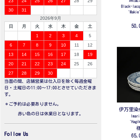
23
24
25
26
27
28
29
Black-lacq
30
31
'Makie
2026年9月
50
日
月
火
水
木
金
土
1
2
3
4
5
6
7
8
9
10
11
12
13
14
15
16
17
18
19
20
21
22
23
24
25
26
27
28
29
30
当面の間、店舗営業は仕入日を除く毎週金曜
日・土曜日の11:00〜17:00とさせていただきま
す。
＊ご予約は必要ありません。
伊万里染
赤い色の日は休業日となります。
Imar
'Hagi
Follow Us
65