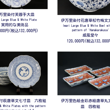
万里染付芙蓉手大皿
i Large Blue & White Plate
伊万里染付花唐草松竹梅文
実用的な美術品
Imari Large Blue & White Bowl wi
pattern of 'Hanakarakusa'
,000円(税込132,000円)
威風堂々
120,000円(税込132,000
付萩唐草文七寸皿 六枚組
伊万里色絵金彩赤絵唐草丸
 & White Plates with the pattern
皿 四枚組