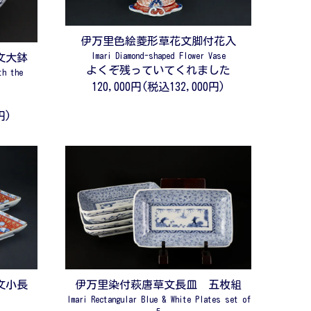
伊万里色絵菱形草花文脚付花入
Imari Diamond-shaped Flower Vase
文大鉢
よくぞ残っていてくれました
th the
120,000円(税込132,000円)
円)
文小長
伊万里染付萩唐草文長皿 五枚組
Imari Rectangular Blue & White Plates set of