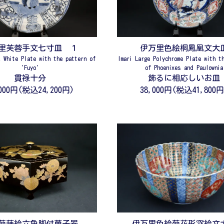
里芙蓉手文七寸皿 １
伊万里色絵桐鳳凰文大
& White Plate with the pattern of
Imari Large Polychrome Plate with t
'Fuyo'
of Phoenixes and Paulownia
貫禄十分
飾るに相応しいお皿
,000円(税込24,200円)
38,000円(税込41,800円
菊蒔絵六角脚付菓子器
伊万里色絵菊花形窓絵文